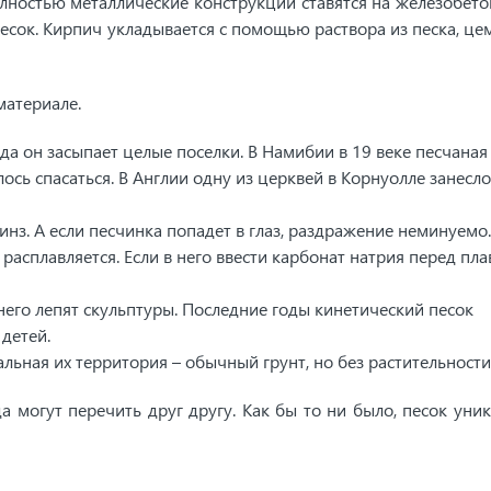
олностью металлические конструкции ставятся на железобет
есок. Кирпич укладывается с помощью раствора из песка, це
материале.
гда он засыпает целые поселки. В Намибии в 19 веке песчаная
сь спасаться. В Англии одну из церквей в Корнуолле занесло
инз. А если песчинка попадет в глаз, раздражение неминуемо.
асплавляется. Если в него ввести карбонат натрия перед пла
 него лепят скульптуры. Последние годы кинетический песок
детей.
льная их территория – обычный грунт, но без растительности
 могут перечить друг другу. Как бы то ни было, песок уник