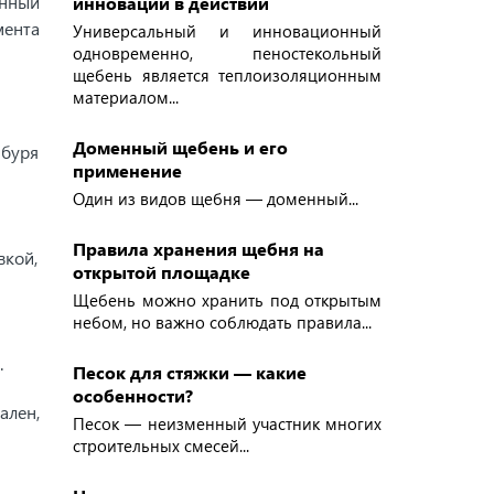
онный
инновации в действии
мента
Универсальный и инновационный
одновременно, пеностекольный
щебень является теплоизоляционным
материалом...
Доменный щебень и его
 буря
применение
Один из видов щебня — доменный...
Правила хранения щебня на
вкой,
открытой площадке
Щебень можно хранить под открытым
небом, но важно соблюдать правила...
.
Песок для стяжки — какие
особенности?
ален,
Песок — неизменный участник многих
строительных смесей...