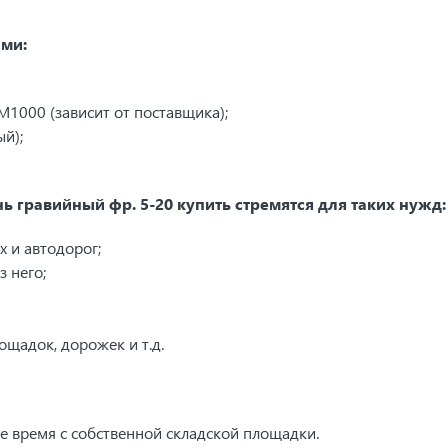
ами:
1000 (зависит от поставщика);
й);
гравийный фр. 5-20 купить стремятся для таких нужд:
х и автодорог;
 него;
ощадок, дорожек и т.д.
 время с собственной складской площадки.